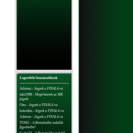
Legutóbbi hozzászólások
Adrienn
-
Jegyek a FINAL4-ra
niki1998
-
Megérkeztek az MK
jegyek
Otto
-
Jegyek a FINAL4-ra
bokodim
-
Jegyek a FINAL4-ra
Adrienn
-
Jegyek a FINAL4-ra
TOM2
-
A Romániába indulók
figyelmébe!