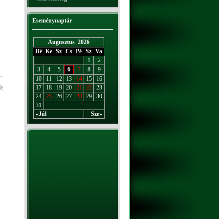
Eseménynaptár
Augusztus 2026
Hé
Ke
Sz
Cs
Pé
Sz
Va
1
2
3
4
5
6
7
8
9
10
11
12
13
14
15
16
ic
17
18
19
20
21
22
23
24
25
26
27
28
29
30
31
«Júl
Sze»