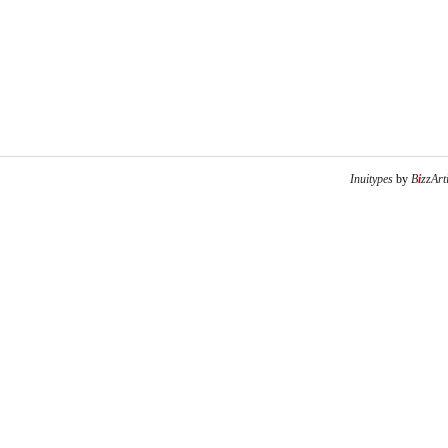
Inuitypes
by
B
i
zzArt