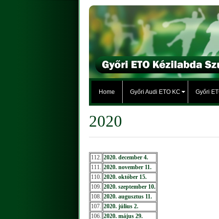
Home
Győri Audi ETO KC
Győri E
2020
112.
2020. december 4.
111.
2020. november 11.
110.
2020. október 15.
109.
2020. szeptember 10.
108.
2020. augusztus 11.
107.
2020. július 2.
106.
2020. május 29.