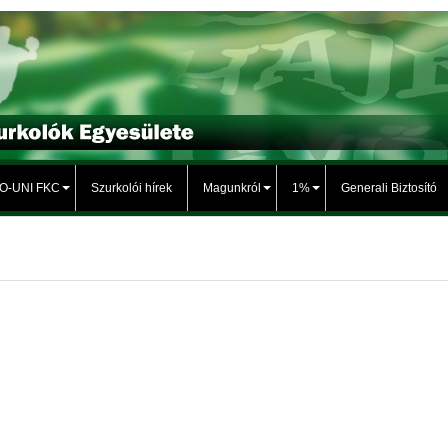
TO-UNI FKC
Szurkolói hírek
Magunkról
1%
Generali Biztosító