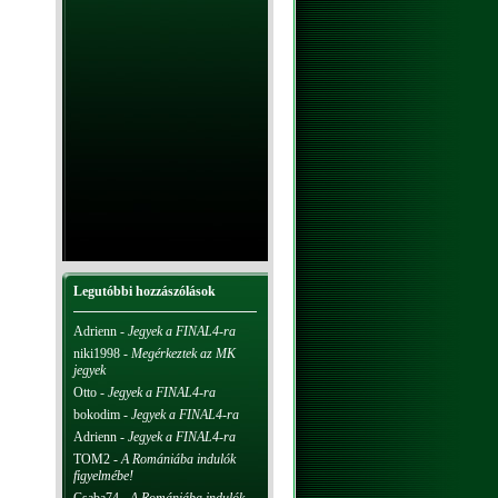
Legutóbbi hozzászólások
Adrienn
-
Jegyek a FINAL4-ra
niki1998
-
Megérkeztek az MK
jegyek
Otto
-
Jegyek a FINAL4-ra
bokodim
-
Jegyek a FINAL4-ra
Adrienn
-
Jegyek a FINAL4-ra
TOM2
-
A Romániába indulók
figyelmébe!