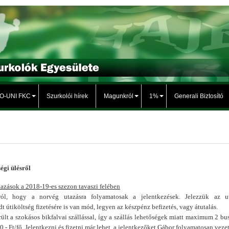
TO-UNI FKC
Szurkolói hírek
Magunkról
1%
Generali Biztosító
égi ülésről
tazások a 2018-19-es szezon tavaszi felében
ról, hogy a norvég utazásra folyamatosak a jelentkezések. Jelezzük az u
útiköltség fizetésére is van mód, legyen az készpénz befizetés, vagy átutalás.
rült a szokásos bikfalvai szállással, így a szállás lehetőségek miatt maximum 2 bu
,- Ft/fő. Jelentkezni és fizetni már lehet, a jelentkezőket Gábor folyamatosan vezet