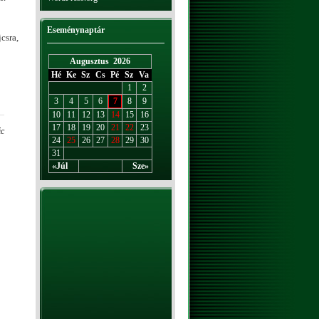
Eseménynaptár
csra,
Augusztus 2026
Hé
Ke
Sz
Cs
Pé
Sz
Va
1
2
3
4
5
6
7
8
9
10
11
12
13
14
15
16
17
18
19
20
21
22
23
ic
24
25
26
27
28
29
30
31
«Júl
Sze»