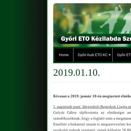
Home
Győri Audi ETO KC
Győri E
2019.01.10.
Kivonat a 2019. január 10-én megtartott elnöks
1. napirendi pont: Idegenbeli Bajnokok Ligája u
Gulyás Gábor tájékoztatta az elnökséget ar
szándékozóknak, hogy a foglaló után a megmaradt 
Emellett a bukaresti utazás is megszervezésre ke
szurkolót tudunk utaztatni, ennek költsége 26.000