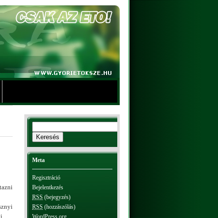
Meta
Regisztráció
tazni
Bejelentkezés
RSS
(bejegyzés)
sznyi
RSS
(hozzászólás)
i.
WordPress.org