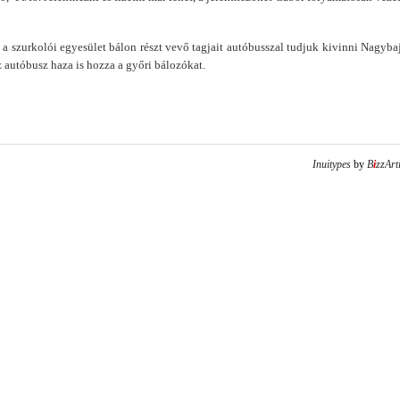
t, a szurkolói egyesület bálon részt vevő tagjait autóbusszal tudjuk kivinni Nagybaj
 autóbusz haza is hozza a győri bálozókat.
Inuitypes
by
B
i
zzArt