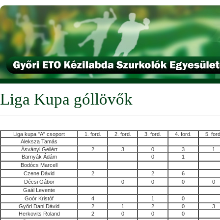
Liga Kupa góllövők
Liga kupa "A" csoport
1. ford.
2. ford.
3. ford.
4. ford.
5. ford
Aleksza Tamás
Ásványi Gellért
2
3
0
3
1
Barnyák Ádám
0
1
Bodócs Marcell
Czene Dávid
2
2
6
Décsi Gábor
0
0
0
0
Gaál Levente
Goór Kristóf
4
1
0
Győri Dani Dávid
2
1
2
0
3
Herkovits Roland
2
0
0
0