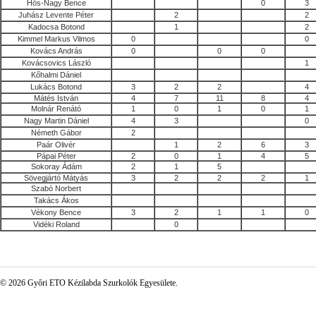
Hős-Nagy Bence
0
3
Juhász Levente Péter
2
2
Kadocsa Botond
1
2
Kimmel Markus Vilmos
0
0
Kovács András
0
0
0
Kovácsovics László
1
Kőhalmi Dániel
Lukács Botond
3
2
2
4
Mátés István
4
7
11
8
4
Molnár Renátó
1
0
1
0
1
Nagy Martin Dániel
4
3
0
Németh Gábor
2
Paár Olivér
1
2
6
3
Pápai Péter
2
0
1
4
5
Sokoray Ádám
2
1
5
Sövegjártó Mátyás
3
2
2
2
1
Szabó Norbert
Takács Ákos
Vékony Bence
3
2
1
1
0
Vidéki Roland
0
© 2026 Győri ETO Kézilabda Szurkolók Egyesülete.