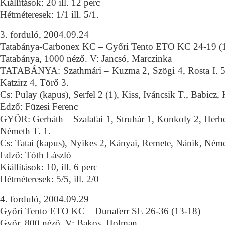
Kiállítások: 20 ill. 12 perc
Hétméteresek: 1/1 ill. 5/1.
3. forduló, 2004.09.24
Tatabánya-Carbonex KC – Győri Tento ETO KC 24-19 (
Tatabánya, 1000 néző. V: Jancsó, Marczinka
TATABÁNYA: Szathmári – Kuzma 2, Szögi 4, Rosta I. 5, 
Katzirz 4, Törő 3.
Cs: Pulay (kapus), Serfel 2 (1), Kiss, Iváncsik T., Babicz
Edző: Füzesi Ferenc
GYŐR: Gerháth – Szalafai 1, Struhár 1, Konkoly 2, Herber
Németh T. 1.
Cs: Tatai (kapus), Nyikes 2, Kányai, Remete, Nánik, Néme
Edző: Tóth László
Kiállítások: 10, ill. 6 perc
Hétméteresek: 5/5, ill. 2/0
4. forduló, 2004.09.29
Győri Tento ETO KC – Dunaferr SE 26-36 (13-18)
Győr, 800 néző. V: Bakos, Holman