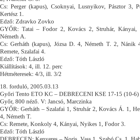
Cs: Perger (kapus), Csoknyai, Lusnyikov, Pásztor 3, P
Kertész 1.
Edző: Zdravko Zovko
GYŐR: Tatai – Fodor 2, Kovács 2, Struhár, Kányai, 
Németh A.
Cs: Gerháth (kapus), Józsa D. 4, Németh T. 2, Nánik 4
Remete, Szalafai 4.
Edző: Tóth László
Kiállítások: 4, ill. 12. perc
Hétméteresek: 4/3, ill. 3/2
18. forduló, 2005.03.13
Győri Tento ETO KC – DEBRECENI KSE 17-15 (10-6)
Győr, 800 néző. V: Jancsó, Marczinka
GYŐR: Gerháth – Szalafai 1, Struhár 2, Kovács Á. 1, Her
4, Németh T.
Cs: Remete, Konkoly 4, Kányai, Nyikes 1, Fodor 3.
Edző: Tóth László
DEBRECEN: Kenyeres – Noris, Vass 1, Szabó Cs. 1, Hab