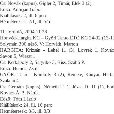
Cs: Novák (kapus), Gigler 2, Tímár, Elek 3 (2).
Edző: Adorján Gábor
Kiállítások: 2, ill. 6 perc
Hétméteresek: 2/1, ill. 5/5
11. forduló, 2004.11.28
Honvéd-Hargita KC – Győri Tento ETO KC 24-32 (13-1
Solymár, 300 néző. V: Horváth, Marton
HARGITA: Krizsán – Lehel 11 (3), Lovrek 1, Kovács
Savon 5, Wieszt 1.
Cs: Kerkápoly 2, Sagyibó 3, Kiss, Szabó P.
Edző: Hemela Zsolt
GYŐR: Tatai – Konkoly 3 (2), Remete, Kányai, Herber
Szalafai 4.
Cs: Gerháth (kapus), Németh T. 1, Józsa D. 11 (1), Fo
Kovács Á. 3, Nánik.
Edző: Tóth László
Kiállítások: 24, ill. 16 perc
Hétméteresek: 8/3, ill. 3/3