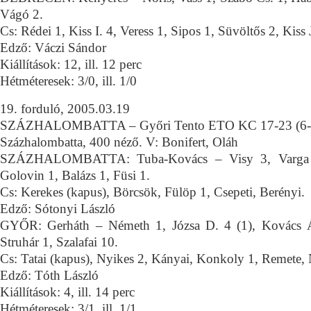
Vágó 2.
Cs: Rédei 1, Kiss I. 4, Veress 1, Sipos 1, Süvöltős 2, Kiss 
Edző: Váczi Sándor
Kiállítások: 12, ill. 12 perc
Hétméteresek: 3/0, ill. 1/0
19. forduló, 2005.03.19
SZÁZHALOMBATTA – Győri Tento ETO KC 17-23 (6-
Százhalombatta, 400 néző. V: Bonifert, Oláh
SZÁZHALOMBATTA: Tuba-Kovács – Visy 3, Varga 4
Golovin 1, Balázs 1, Füsi 1.
Cs: Kerekes (kapus), Börcsök, Fülöp 1, Csepeti, Berényi.
Edző: Sótonyi László
GYŐR: Gerháth – Németh 1, Józsa D. 4 (1), Kovács Á
Struhár 1, Szalafai 10.
Cs: Tatai (kapus), Nyikes 2, Kányai, Konkoly 1, Remete, 
Edző: Tóth László
Kiállítások: 4, ill. 14 perc
Hétméteresek: 3/1, ill. 1/1