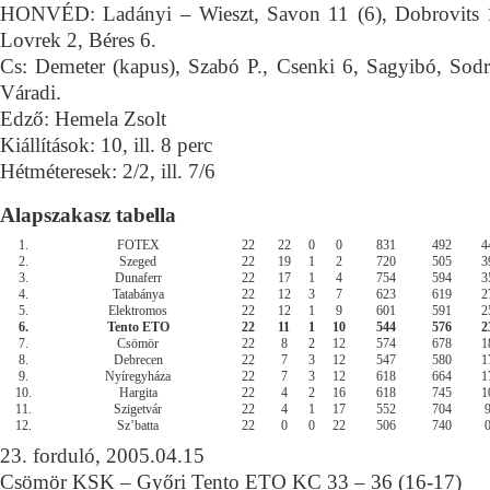
HONVÉD: Ladányi – Wieszt, Savon 11 (6), Dobrovits 
Lovrek 2, Béres 6.
Cs: Demeter (kapus), Szabó P., Csenki 6, Sagyibó, Sod
Váradi.
Edző: Hemela Zsolt
Kiállítások: 10, ill. 8 perc
Hétméteresek: 2/2, ill. 7/6
Alapszakasz tabella
1.
FOTEX
22
22
0
0
831
492
4
2.
Szeged
22
19
1
2
720
505
3
3.
Dunaferr
22
17
1
4
754
594
3
4.
Tatabánya
22
12
3
7
623
619
2
5.
Elektromos
22
12
1
9
601
591
2
6.
Tento ETO
22
11
1
10
544
576
2
7.
Csömör
22
8
2
12
574
678
1
8.
Debrecen
22
7
3
12
547
580
1
9.
Nyíregyháza
22
7
3
12
618
664
1
10.
Hargita
22
4
2
16
618
745
1
11.
Szigetvár
22
4
1
17
552
704
12.
Sz’batta
22
0
0
22
506
740
23. forduló, 2005.04.15
Csömör KSK – Győri Tento ETO KC 33 – 36 (16-17)