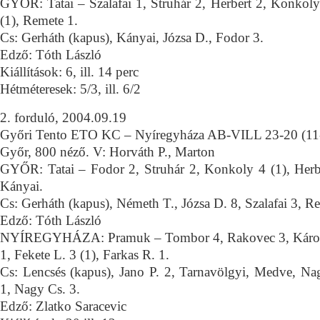
GYŐR: Tatai – Szalafai 1, Struhár 2, Herbert 2, Konkoly
(1), Remete 1.
Cs: Gerháth (kapus), Kányai, Józsa D., Fodor 3.
Edző: Tóth László
Kiállítások: 6, ill. 14 perc
Hétméteresek: 5/3, ill. 6/2
2. forduló, 2004.09.19
Győri Tento ETO KC – Nyíregyháza AB-VILL 23-20 (11
Győr, 800 néző. V: Horváth P., Marton
GYŐR: Tatai – Fodor 2, Struhár 2, Konkoly 4 (1), Herb
Kányai.
Cs: Gerháth (kapus), Németh T., Józsa D. 8, Szalafai 3, R
Edző: Tóth László
NYÍREGYHÁZA: Pramuk – Tombor 4, Rakovec 3, Károlyf
1, Fekete L. 3 (1), Farkas R. 1.
Cs: Lencsés (kapus), Jano P. 2, Tarnavölgyi, Medve, Na
1, Nagy Cs. 3.
Edző: Zlatko Saracevic