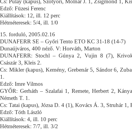
Cs: Pulay (kapus), Szotyori, Molnár J. 1, Zsigmond 1, Kiss
Edző: Füzesi Ferenc
Kiállítások: 12, ill. 12 perc
Hétméteresek: 5/4, ill. 1/0
15. forduló, 2005.02.16
DUNAFERR SE – Győri Tento ETO KC 31-18 (14-7)
Dunaújváros, 400 néző. V: Horváth, Marton
DUNAFERR: Stochl – Gúnya 2, Vujin 8 (7), Krivoka
Császár 3, Kleis 2.
Cs: Mikler (kapus), Kemény, Grebenár 5, Sándor 6, Zuba
1.
Edző: Imre Vilmos
GYŐR: Gerháth – Szalafai 1, Remete, Herbert 2, Kányai
Németh T. 1.
Cs: Tatai (kapus), Józsa D. 4 (1), Kovács Á. 3, Struhár 1,
Edző: Tóth László
Kiállítások: 4, ill. 10 perc
Hétméteresek: 7/7, ill. 3/2