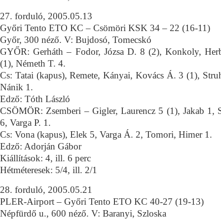
27. forduló, 2005.05.13
Győri Tento ETO KC – Csömöri KSK 34 – 22 (16-11)
Győr, 300 néző. V: Bujdosó, Tomecskó
GYŐR: Gerháth – Fodor, Józsa D. 8 (2), Konkoly, Herb
(1), Németh T. 4.
Cs: Tatai (kapus), Remete, Kányai, Kovács Á. 3 (1), Struh
Nánik 1.
Edző: Tóth László
CSÖMÖR: Zsemberi – Gigler, Laurencz 5 (1), Jakab 1, S
6, Varga P. 1.
Cs: Vona (kapus), Elek 5, Varga Á. 2, Tomori, Himer 1.
Edző: Adorján Gábor
Kiállítások: 4, ill. 6 perc
Hétméteresek: 5/4, ill. 2/1
28. forduló, 2005.05.21
PLER-Airport – Győri Tento ETO KC 40-27 (19-13)
Népfürdő u., 600 néző. V: Baranyi, Szloska