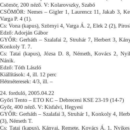
Csömör, 200 néző. V: Kolarovszky, Szabó
CSÖMÖR: Nemes – Gigler 1, Laurencz 11, Jakab 3, Ke
Varga P. 4 (1).
Cs: Vona (kapus), Szörnyi 4, Varga Á. 2, Elek 2 (2), Piro
Edző: Adorján Gábor
GYŐR: Gerháth – Szalafai 2, Struhár 7, Herbert 3, Kán
Konkoly T. 7.
Cs: Tatai (kapus), Józsa D. 8, Németh, Kovács 2, Nyi
Nánik.
Edző: Tóth László
Kiállítások: 4, ill. 12 perc
Hétméteresek: 4/3, ill. –
24. forduló, 2005.04.22
Győri Tento – ETO KC – Debreceni KSE 23-19 (14-7)
Győr, 400 néző. V: Kisfalvi, Hegyesi
GYŐR: Gerháth – Szalafai 3, Struhár 1, Konkoly 4, Herbe
(3), Németh T.
Cs: Tatai (kapus), Kányai, Remete, Kovács Á. 1, Nyikes