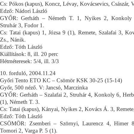
Cs: Pókos (kapus), Koncz, Lévay, Kovácsevics, Császár, V
Edző: Nádori László
GYŐR: Gerháth – Németh T. 1, Nyikes 2, Konkoly 6
Struhár 3, Fodor 1.
Cs: Tatai (kapus) 1, Józsa 9 (1), Remete, Szalafai 3, K
Zs., Nánik.
Edző: Tóth László
Kiállítások: 8, ill. 20 perc
Hétméteresek: 5/4, ill. 3/3
10. forduló, 2004.11.24
Győri Tento ETO KC – Csömör KSK 30-25 (15-14)
Győr, 500 néző. V: Jancsó, Marczinka
GYŐR: Gerháth – Szalafai 2, Struhár 4, Konkoly 6, Herbe
(1), Németh T. 3.
Cs: Tatai (kapus), Kányai, Nyikes 2, Kovács Á. 3, Remete
Edző: Tóth László
CSÖMÖR: Zsemberi – Szörnyi, Laurencz 4, Himer 8
Tomori 2, Varga P. 5 (1).