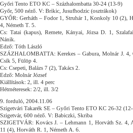
Győri Tento ETO KC – Százhalombatta 30-24 (13-9)
Győr, 500 néző. V: Brikic, Jusufhodzic (osztrákok)
GYŐR: Gerháth – Fodor 1, Struhár 1, Konkoly 10 (2), H
4, Németh T. 5.
Cs: Tatai (kapus), Remete, Kányai, Józsa D. 1, Szalaf
Nánik.
Edző: Tóth László
SZÁZHALOMBATTA: Kerekes – Gabura, Molnár J. 4, Gy
Csík 5, Fülöp 4.
Cs: Csepeti, Balázs 7 (2), Takács 2.
Edző: Molnár József
Kiállítások: 2, ill. 4 perc
Hétméteresek: 2/2, ill. 3/2
9. forduló, 2004.11.06
Szigetvári Takarék SE – Győri Tento ETO KC 26-32 (12-
Szigetvár, 600 néző. V: Babiczki, Skriba
SZIGETVÁR: Kovács J. – Lehmann 1, Horváth Sz. 4, A
11 (4), Horváth R. 1, Németh A. 6.