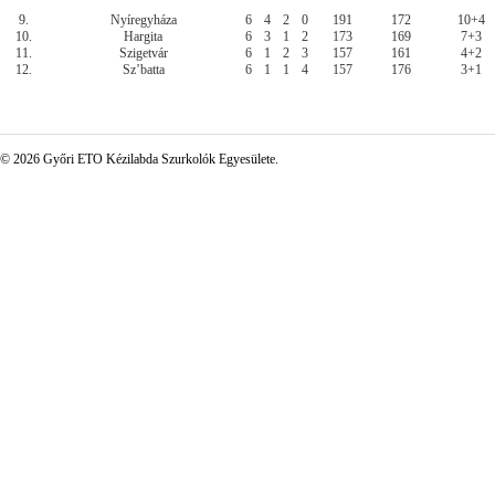
9.
Nyíregyháza
6
4
2
0
191
172
10+4
10.
Hargita
6
3
1
2
173
169
7+3
11.
Szigetvár
6
1
2
3
157
161
4+2
12.
Sz’batta
6
1
1
4
157
176
3+1
© 2026 Győri ETO Kézilabda Szurkolók Egyesülete.