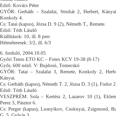
Edző: Kovács Péter
GYŐR: Gerháth – Szalafai, Struhár 2, Herbert, Kányai
Konkoly 4.
Cs: Tatai (kapus), Józsa D. 9 (2), Németh T., Remete.
Edző: Tóth László
Kiállítások: 10, ill. 8 perc
Hétméteresek: 3/2, ill. 6/3
6. forduló, 2004.10.05
Győri Tento ETO KC – Fotex KCV 19-38 (8-17)
Győr, 600 néző. V: Bujdosó, Tomecskó
GYŐR: Tatai – Szalafai 3, Remete, Konkoly 2, Herbe
Kányai.
Cs: Gerháth (kapus), Németh T. 2, Józsa D. 3 (1), Fodor 2
Edző: Tóth László
VESZPRÉM: Sola – Kertész 2, Lazarov 10 (1), Eklemo
Perez 3, Pásztor 6.
Cs: Perger (kapus), Lusnyikov, Csoknyai, Zsigmond, Bu
G. 5, Gulyás 3.