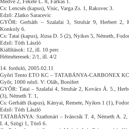
Medve 2, Fekete L. 8, Farkas 1.
Cs: Lencsés (kapus), Visic, Varga Zs. 1, Rakovec 3.
Edző: Zlatko Saracevic
GYŐR: Gerháth – Szalafai 3, Struhár 9, Herbert 2, 
Konkoly 6.
Cs: Tatai (kapus), Józsa D. 5 (2), Nyikes 5, Németh, Fodor
Edző: Tóth László
Kiállítások: 12, ill. 10 perc
Hétméteresek: 2/1, ill. 4/2
14. forduló, 2005.02.11
Győri Tento ETO KC – TATABÁNYA-CARBONEX KC 2
Győr, 1000 néző. V: Oláh, Bonifert
GYŐR: Tatai – Szalafai 4, Struhár 2, Kovács Á. 5., Herbe
(3), Németh T. 1,
Cs: Gerháth (kapus), Kányai, Remete, Nyikes 1 (1), Fodor
Edző: Tóth László
TATABÁNYA: Szathmári – Iváncsik T. 4, Németh A. 2, K
I. 4, Szögi 1, Törő 6.