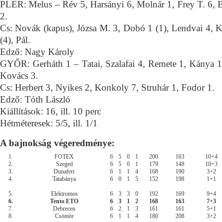
PLER: Melus – Rév 5, Harsányi 6, Molnár 1, Frey T. 6, 
2.
Cs: Novák (kapus), Józsa M. 3, Dobó 1 (1), Lendvai 4, Ko
(4), Pál.
Edző: Nagy Károly
GYŐR: Gerháth 1 – Tatai, Szalafai 4, Remete 1, Kánya 1,
Kovács 3.
Cs: Herbert 3, Nyikes 2, Konkoly 7, Struhár 1, Fodor 1.
Edző: Tóth László
Kiállítások: 16, ill. 10 perc
Hétméteresek: 5/5, ill. 1/1
A bajnokság végeredménye:
1.
FOTEX
6
5
0
1
200
163
10+4
2.
Szeged
6
5
0
1
179
148
10+3
3.
Dunaferr
6
1
1
4
168
190
3+2
4.
Tatabánya
6
0
1
5
152
198
1+1
5.
Elektromos
6
3
3
0
192
169
9+4
6.
Tento ETO
6
3
1
2
168
163
7+3
7.
Debrecen
6
2
1
3
161
161
5+1
8.
Csömör
6
1
1
4
180
208
3+2