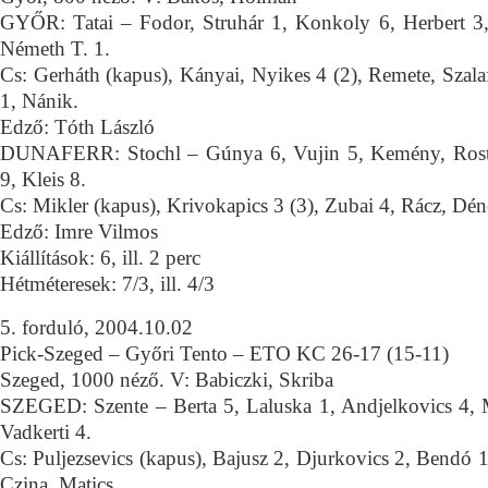
GYŐR: Tatai – Fodor, Struhár 1, Konkoly 6, Herbert 3,
Németh T. 1.
Cs: Gerháth (kapus), Kányai, Nyikes 4 (2), Remete, Szala
1, Nánik.
Edző: Tóth László
DUNAFERR: Stochl – Gúnya 6, Vujin 5, Kemény, Rosta
9, Kleis 8.
Cs: Mikler (kapus), Krivokapics 3 (3), Zubai 4, Rácz, Dén
Edző: Imre Vilmos
Kiállítások: 6, ill. 2 perc
Hétméteresek: 7/3, ill. 4/3
5. forduló, 2004.10.02
Pick-Szeged – Győri Tento – ETO KC 26-17 (15-11)
Szeged, 1000 néző. V: Babiczki, Skriba
SZEGED: Szente – Berta 5, Laluska 1, Andjelkovics 4, M
Vadkerti 4.
Cs: Puljezsevics (kapus), Bajusz 2, Djurkovics 2, Bendó 1
Czina, Matics.