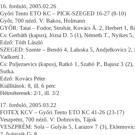
16. forduló, 2005.02.26
Győri Tento ETO KC – PICK-SZEGED 16-27 (8-10)
Győr, 700 néző. V: Bakos, Holmann
GYŐR: Tatai – Fodor, Struhár, Kovács Á. 2, Herbert 1, R
Cs: Gerháth (kapus), Józsa D. 5 (1), Németh T., Nyikes 5, 
Edző: Tóth László
SZEGED: Szente – Bendó 4, Laluska 5, Andjelkovics 2, M
Vadkerti 1.
Cs: Puljezsevics (kapus), Ratkó 1, Szabó P., Bajusz 3 (2),
Sutka.
Edző: Kovács Péter
Kiállítások: 8, ill. 6 perc
Hétméteresek: 2/1, ill. 3/2
17. forduló, 2005.03.22
FOTEX KCV – Győri Tento ETO KC 41-26 (23-17)
Veszprém, 700 néző. V: Dobrovits, Tájok
VESZPRÉM: Sola – Gulyás 5, Larazov 7 (3), Eklemovics 
2, Iváncsik G. 8.