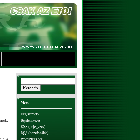
Meta
Regisztráció
inek,
Bejelentkezés
RSS
(bejegyzés)
RSS
(hozzászólás)
lt, a
WordPress.org