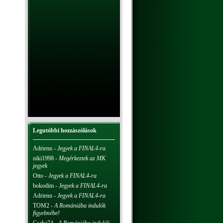
Legutóbbi hozzászólások
Adrienn
-
Jegyek a FINAL4-ra
niki1998
-
Megérkeztek az MK
jegyek
Otto
-
Jegyek a FINAL4-ra
bokodim
-
Jegyek a FINAL4-ra
Adrienn
-
Jegyek a FINAL4-ra
TOM2
-
A Romániába indulók
figyelmébe!