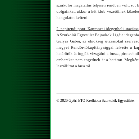
szurkolói magatartás teljesen rendben volt, sőt
dolgainkat, akkor a két klub vezetőinek közele
hangulatot kelteni.
2. napirendi pont: Kaproncai idegenbeli utazáss
A Szurkolói Egyesület Bajnokok Ligája idegenbe
Gulyás Gábor, az elnökség utazásokat szervező
megyei Rendőr-főkapitánysággal felvette a kap
határőrök át fogják vizsgálni a buszt, pirotechni
embereket nem engednek át a határon. Megkérte 
leszállíttat a buszról.
© 2026 Győri ETO Kézilabda Szurkolók Egyesülete.