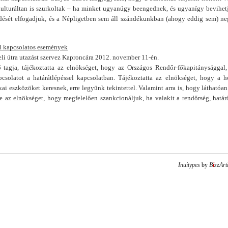
 kulturáltan is szurkoltak – ha minket ugyanúgy beengednek, és ugyanígy bevihet
dését elfogadjuk, és a Népligetben sem áll szándékunkban (ahogy eddig sem) ne
al kapcsolatos események
li útra utazást szervez Kaproncára 2012. november 11-én.
 tagja, tájékoztatta az elnökséget, hogy az Országos Rendőr-főkapitánysággal,
csolatot a határátlépéssel kapcsolatban. Tájékoztatta az elnökséget, hogy a h
kai eszközöket keresnek, erre legyünk tekintettel. Valamint arra is, hogy láthatóan 
az elnökséget, hogy megfelelően szankcionáljuk, ha valakit a rendőrség, határ
Inuitypes
by
B
i
zzArt