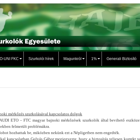
TO-UNI FKC
Szurkolói hírek
Magunkról
1%
Generali Biztosító
noki mérkőzés szurkolásával kapcsolatos dolgok
z AUDI ETO – FTC magyar bajnoki mérkőzések szurkolók által bevihető eszköze
években felmerült problémákra.
 dobot hozhattak be, miközben nekünk ezt a Népligetben nem engedték.
l kapcsolatban Gulyás Gábor megjegyezte, hogy a biztosítás teljesen korrekt vo