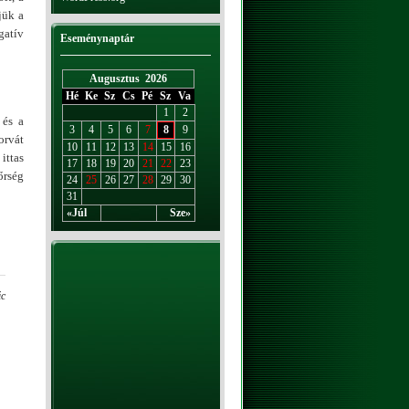
jük a
gatív
Eseménynaptár
Augusztus 2026
Hé
Ke
Sz
Cs
Pé
Sz
Va
1
2
 és a
3
4
5
6
7
8
9
orvát
10
11
12
13
14
15
16
ittas
17
18
19
20
21
22
23
őrség
24
25
26
27
28
29
30
31
«Júl
Sze»
ic