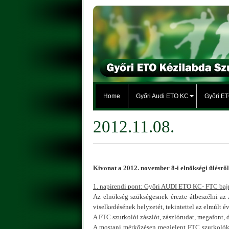
Home
Győri Audi ETO KC
Győri E
2012.11.08.
Kivonat a 2012. november 8-i elnökségi ülésről
1. napirendi pont: Győri AUDI ETO KC- FTC baj
Az elnökség szükségesnek érezte átbeszélni a
viselkedésének helyzetét, tekintettel az elmúlt 
A FTC szurkolói zászlót, zászlórudat, megafont,
A mostani mérkőzésen megjelent FTC szurkolókka