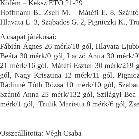
Köfém – Keksz ETO 21-29
Hoffmann B., Zseli M. – Mátéfi E. 8, Szántó
Hlavata L. 3, Szabados G. 2, Pigniczki K., T
A csapat játékosai:
Fábián Ágnes 26 mérk/18 gól, Hlavata Ljub
Beáta 30 mérk/0 gól, Laczó Anita 30 mérk/9
21 mérk/16 gól, Mátéfi Eszter 30 mérk/219
gól, Nagy Krisztina 12 mérk/11 gól, Pignic
Rádinné Tóth Rózsa 10 mérk/10 gól, Szabad
Szántó Anna 25 mérk/132 gól, Szilágyi Bea 
mérk/1 gól, Trulik Marietta 8 mérk/6 gól, Zs
Összeállította: Végh Csaba