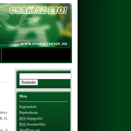
Meta
Regisztráció
idény
Bejelentkezés
, IJ,
RSS
(bejegyzés)
RSS
(hozzászólás)
on. A
WordPress.org