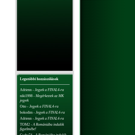
Legutóbbi hozzászólások
Adrienn
-
Jegyek a FINAL4-ra
niki1998
-
Megérkeztek az MK
jegyek
Otto
-
Jegyek a FINAL4-ra
bokodim
-
Jegyek a FINAL4-ra
Adrienn
-
Jegyek a FINAL4-ra
TOM2
-
A Romániába indulók
figyelmébe!