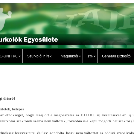
TO-UNI FKC
Szurkolói hírek
Magunkról
1%
Generali Biztosító
gi ülésről
rletek, belépés
 az elnökséget, hogy lezajlott a megbeszélés az ETO KC új vezetésével az új 
 a szurkolói szektorok száma nem változik, továbbra is a kapu mögötti hat szektor (IB
 elnökség leegyeztette, és úgy gondolta, hogy nem változtat az eddigi szabályok