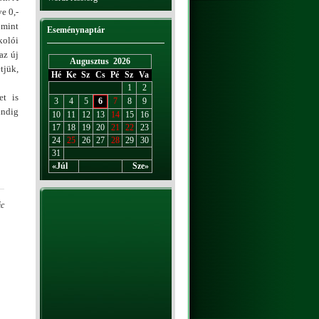
e 0,-
 mint
Eseménynaptár
kolói
az új
Augusztus 2026
tjük,
Hé
Ke
Sz
Cs
Pé
Sz
Va
1
2
et is
3
4
5
6
7
8
9
indig
10
11
12
13
14
15
16
17
18
19
20
21
22
23
24
25
26
27
28
29
30
31
«Júl
Sze»
ic