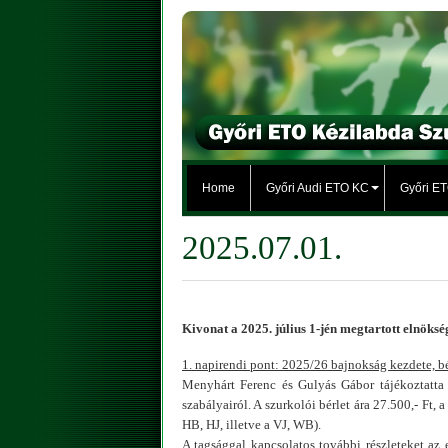
Home
Győri Audi ETO KC
Győri E
2025.07.01.
Kivonat a 2025. július 1-jén megtartott elnöksé
1. napirendi pont: 2025/26 bajnokság kezdete, bé
Menyhárt Ferenc és Gulyás Gábor tájékoztatta
szabályairól. A szurkolói bérlet ára 27.500,- Ft,
HB, HJ, illetve a VJ, WB).
A tagsággal kapcsolatos további részleteket az