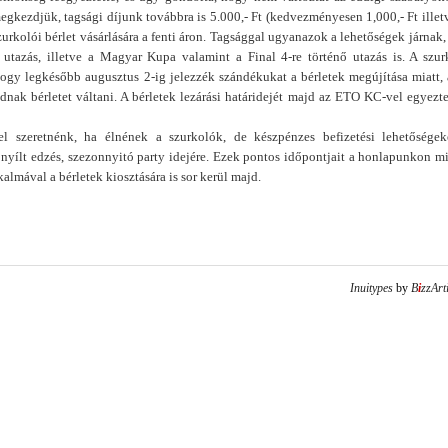
gkezdjük, tagsági díjunk továbbra is 5.000,- Ft (kedvezményesen 1,000,- Ft illetv
zurkolói bérlet vásárlására a fenti áron. Tagsággal ugyanazok a lehetőségek járnak,
utazás, illetve a Magyar Kupa valamint a Final 4-re történő utazás is. A szur
 hogy legkésőbb augusztus 2-ig jelezzék szándékukat a bérletek megújítása miatt, 
dnak bérletet váltani. A bérletek lezárási határidejét majd az ETO KC-vel egyezte
el szeretnénk, ha élnének a szurkolók, de készpénzes befizetési lehetőségek
nyílt edzés, szezonnyitó party idejére. Ezek pontos időpontjait a honlapunkon m
kalmával a bérletek kiosztására is sor kerül majd.
Inuitypes
by
B
i
zzArt