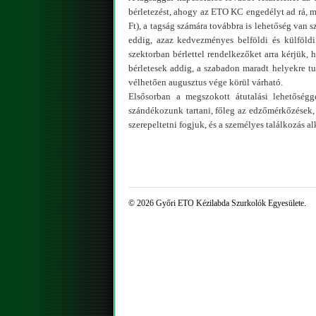
bérletezést, ahogy az ETO KC engedélyt ad rá, me
Ft), a tagság számára továbbra is lehetőség van s
eddig, azaz kedvezményes belföldi és külföldi 
szektorban bérlettel rendelkezőket arra kérjük,
bérletesek addig, a szabadon maradt helyekre tu
vélhetően augusztus vége körül várható.
Elsősorban a megszokott átutalási lehetőségg
szándékozunk tartani, főleg az edzőmérkőzések, 
szerepeltetni fogjuk, és a személyes találkozás al
© 2026 Győri ETO Kézilabda Szurkolók Egyesülete.