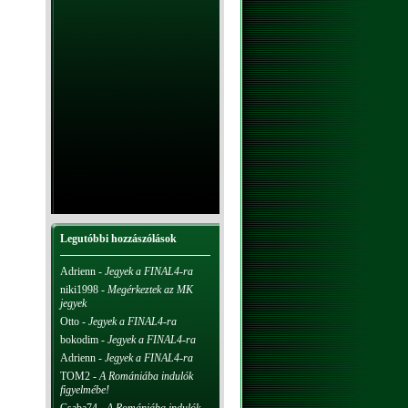
Legutóbbi hozzászólások
Adrienn
-
Jegyek a FINAL4-ra
niki1998
-
Megérkeztek az MK
jegyek
Otto
-
Jegyek a FINAL4-ra
bokodim
-
Jegyek a FINAL4-ra
Adrienn
-
Jegyek a FINAL4-ra
TOM2
-
A Romániába indulók
figyelmébe!