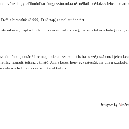
mbe véve, hogy előfordulhat, hogy számunkra tét nélküli mérkőzés lehet, emiatt 
/fő + biztosítás (3.000,- Ft /3 nap) ár mellett döntött.
rható érkezés, majd a honlapon keresztül adjuk meg, hiszen a tél és a hideg miatt, ak
z idei évre, január 31-re meghirdetett szurkolói bálra is szép számmal jelentkez
latilag lezárult, teltház várható. Ami a kérés, hogy egyeztessük majd le a szurkolói
afelé is a bál után a szurkolókat el tudjuk vinni.
Inuitypes
by
B
i
zzArt