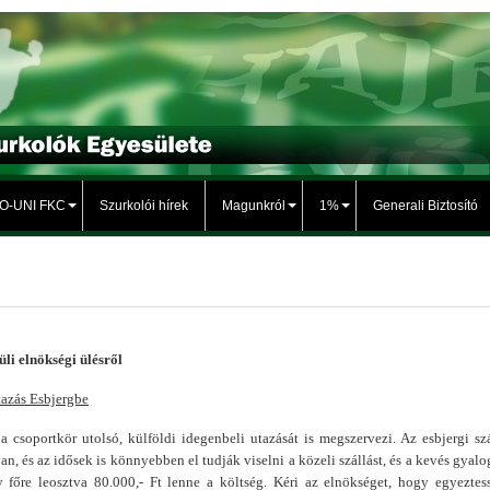
TO-UNI FKC
Szurkolói hírek
Magunkról
1%
Generali Biztosító
li elnökségi ülésről
tazás Esbjergbe
 csoportkör utolsó, külföldi idegenbeli utazását is megszervezi. Az esbjergi szá
an, és az idősek is könnyebben el tudják viselni a közeli szállást, és a kevés gyalog
y főre leosztva 80.000,- Ft lenne a költség. Kéri az elnökséget, hogy egyeztes