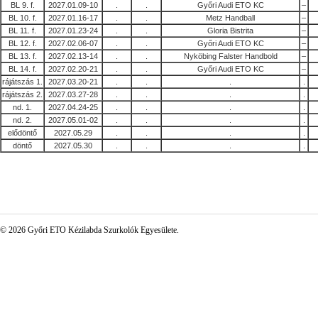
BL 9. f.
2027.01.09-10
.
.
Győri Audi ETO KC
–
BL 10. f.
2027.01.16-17
.
.
Metz Handball
–
BL 11. f.
2027.01.23-24
.
.
Gloria Bistrita
–
BL 12. f.
2027.02.06-07
.
.
Győri Audi ETO KC
–
BL 13. f.
2027.02.13-14
.
.
Nyköbing Falster Handbold
–
BL 14. f.
2027.02.20-21
.
.
Győri Audi ETO KC
–
rájátszás 1.
2027.03.20-21
.
.
.
.
rájátszás 2.
2027.03.27-28
.
.
.
.
nd. 1.
2027.04.24-25
.
.
.
.
nd. 2.
2027.05.01-02
.
.
.
.
elődöntő
2027.05.29
.
.
.
.
döntő
2027.05.30
.
.
.
.
© 2026 Győri ETO Kézilabda Szurkolók Egyesülete.