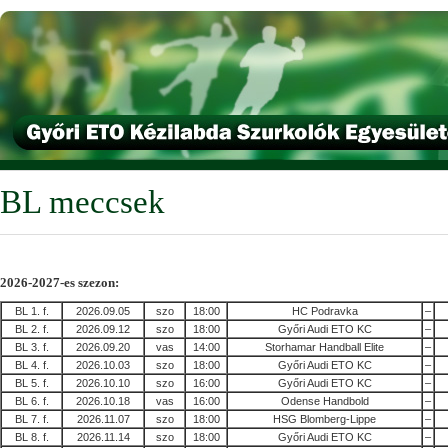
BL meccsek
2026-2027-es szezon:
BL 1. f.
2026.09.05
szo
18:00
HC Podravka
–
BL 2. f.
2026.09.12
szo
18:00
Győri Audi ETO KC
–
BL 3. f.
2026.09.20
vas
14:00
Storhamar Handball Elite
–
BL 4. f.
2026.10.03
szo
18:00
Győri Audi ETO KC
–
BL 5. f.
2026.10.10
szo
16:00
Győri Audi ETO KC
–
BL 6. f.
2026.10.18
vas
16:00
Odense Handbold
–
BL 7. f.
2026.11.07
szo
18:00
HSG Blomberg-Lippe
–
BL 8. f.
2026.11.14
szo
18:00
Győri Audi ETO KC
–