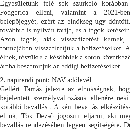
Egyesületünk felé sok szurkoló korábban
Podgorica elleni, valamint a 2021-be
belépőjegyét, ezért az elnökség úgy döntött
továbbra is nyilván tartja, és a tagok kérése
Azon tagok, akik visszafizetést kérnék, 
formájában visszafizetjük a befizetéseiket. 
élnek, részükre a későbbiek a soron követke
árába beszámítjuk az eddigi befizetéseiket.
2. napirendi pont: NAV adólevél
Gellért Tamás jelezte az elnökségnek, ho
bejelentett személyváltozások ellenére neki
korábbi bevallást. A kért bevallás elkészíté
elnök, Tök Dezső jogosult eljárni, aki me
bevallás rendezésében legyen segítségére. De