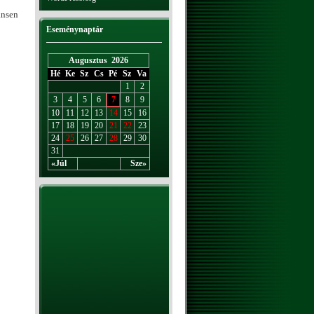
ansen
Eseménynaptár
Augusztus 2026
Hé
Ke
Sz
Cs
Pé
Sz
Va
1
2
3
4
5
6
7
8
9
10
11
12
13
14
15
16
17
18
19
20
21
22
23
24
25
26
27
28
29
30
31
«Júl
Sze»