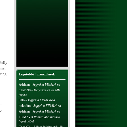
Kelly
nsen,
ring,
Legutóbbi hozzászólások
Adrienn
-
Jegyek a FINAL4-ra
niki1998
-
Megérkeztek az MK
jegyek
Otto
-
Jegyek a FINAL4-ra
bokodim
-
Jegyek a FINAL4-ra
ic
Adrienn
-
Jegyek a FINAL4-ra
TOM2
-
A Romániába indulók
figyelmébe!