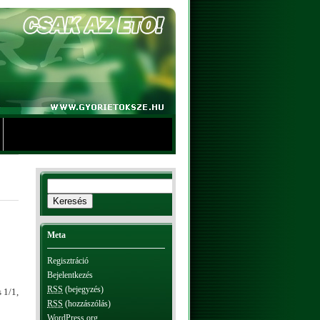
Meta
Regisztráció
Bejelentkezés
RSS
(bejegyzés)
 1/1,
RSS
(hozzászólás)
WordPress.org