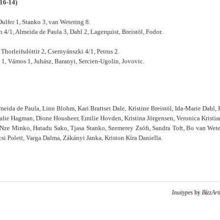
16-14)
ulfer 1, Stanko 3, van Wetering 8.
4/1, Almeida de Paula 3, Dahl 2, Lagerquist, Breistöl, Fodor.
horleifsdóttir 2, Csernyánszki 4/1, Petrus 2.
 1, Vámos 1, Juhász, Baranyi, Sercien-Ugolin, Jovovic.
eida de Paula, Linn Blohm, Kari Brattset Dale, Kristine Breistöl, Ida-Marie Dahl, 
alie Hagman, Dione Housheer, Emilie Hovden, Kristina Jörgensen, Veronica Kristia
 Nze Minko, Hatadu Sako, Tjasa Stanko, Szemerey Zsófi, Sandra Toft, Bo van Wete
i Polett, Varga Dalma, Zákányi Janka, Kriston Kíra Daniella.
Inuitypes
by
B
i
zzArt