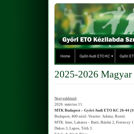
Home
Győri Audi ETO KC
Győri E
2025-2026 Magyar
Negyeddöntő
:
2026. március 11.
MTK Budapest – Győri Audi ETO KC 26-44 (1
Budapest, 400 néző. Vezette: Juhász, Rontó.
MTK: Imre, Lakatos – Bató, Bánfai 2, Ferenczy 1,
Dakos 3, Lapos, Tóth 3.