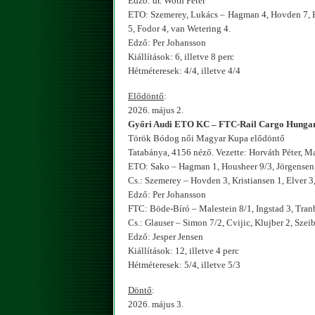
Edző: dr. Woth Péter
ETO: Szemerey, Lukács – Hagman 4, Hovden 7, Hou
5, Fodor 4, van Wetering 4.
Edző: Per Johansson
Kiállítások: 6, illetve 8 perc
Hétméteresek: 4/4, illetve 4/4
Elődöntő
:
2026. május 2.
Győri Audi ETO KC – FTC-Rail Cargo Hungari
Török Bódog női Magyar Kupa elődöntő
Tatabánya, 4156 néző. Vezette: Horváth Péter, M
ETO: Sako – Hagman 1, Housheer 9/3, Jörgensen 5
Cs.: Szemerey – Hovden 3, Kristiansen 1, Elver 3,
Edző: Per Johansson
FTC: Böde-Bíró – Malestein 8/1, Ingstad 3, Tranb
Cs.: Glauser – Simon 7/2, Cvijic, Klujber 2, Szeibe
Edző: Jesper Jensen
Kiállítások: 12, illetve 4 perc
Hétméteresek: 5/4, illetve 5/3
Döntő
:
2026. május 3.