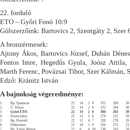
22. forduló
ETO – Győri Fonó 10:9
Gólszerzőink: Bartovics 2, Szentgáty 2, Szer 
A bronzérmesek:
Ajtony Ákos, Bartovics József, Dubán Dénes
Fontos Imre, Hegedűs Gyula, Joósz Attila,
Marth Ferenc, Povázsai Tibor, Szer Kálmán, S
Edző: Kránitz István
A bajnokság végeredménye:
1.
Bp. Spartacus
22
14
2
6
352
294
30
2.
Ú. Dózsa
22
14
2
6
332
284
30
3.
Győri ETO
22
14
2
6
304
263
30
4.
Ferencváros
22
13
3
6
278
232
29
5.
Bp. Honvéd
22
11
4
7
320
278
26
6.
Elektromos
22
10
3
9
256
273
23
7.
Bp. Vörös Meteor
22
8
4
10
238
263
20