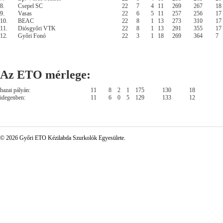
8.
Csepel SC
22
7
4
11
269
267
18
9.
Vasas
22
6
5
11
257
256
17
10.
BEAC
22
8
1
13
273
310
17
11.
Diósgyőri VTK
22
8
1
13
291
355
17
12.
Győri Fonó
22
3
1
18
269
364
7
Az ETO mérlege:
hazai pályán:
11
8
2
1
175
130
18
idegenben:
11
6
0
5
129
133
12
© 2026 Győri ETO Kézilabda Szurkolók Egyesülete.