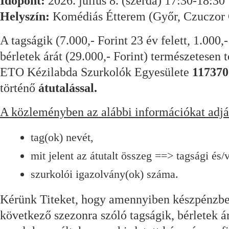
Időpont:
2026. július 8. (szerda) 17:30-18:30
Helyszín:
Komédiás Étterem (Győr, Czuczor G
A tagságik (7.000,- Forint 23 év felett, 1.000,
bérletek árát (29.000,- Forint) természetesen 
ETO Kézilabda Szurkolók Egyesülete
117370
történő
átutalással.
A közleményben az alábbi információkat adj
tag(ok) nevét,
mit jelent az átutalt összeg ==> tagsági és/
szurkolói igazolvány(ok) száma.
Kérünk Titeket, hogy amennyiben készpénzben
következő szezonra szóló tagságik, bérletek á