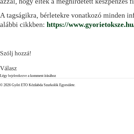
azzal, hogy éltek a meghirdetett készpénzes f
A tagságikra, bérletekre vonatkozó minden in
alábbi cikkben:
https://www.gyorietoksze.h
Szólj hozzá!
Válasz
Légy
bejelentkezve
a komment írásához
© 2026 Győri ETO Kézilabda Szurkolók Egyesülete.