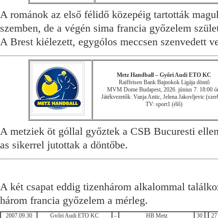
A románok az első félidő közepéig tartották magu
szemben, de a végén sima francia győzelem szület
A Brest kiélezett, egygólos meccsen szenvedett ve
Metz Handball – Győri Audi ETO KC
Raiffeisen Bank Bajnokok Ligája döntő
MVM Dome Budapest, 2026. június 7. 18:00 ó
Játékvezetők: Vanja Antic, Jelena Jakovljevic (szer
TV: sport1 (élő)
A metziek öt góllal győztek a CSB Bucuresti elle
as sikerrel jutottak a döntőbe.
A két csapat eddig tizenhárom alkalommal találkoz
három francia győzelem a mérleg.
2007.09.30
Győri Audi ETO KC
–
HB Metz
30
:
27