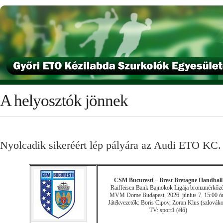
A helyosztók jönnek
Nyolcadik sikeréért lép pályára az Audi ETO KC
CSM Bucuresti – Brest Bretagne Handball
Raiffeisen Bank Bajnokok Ligája bronzmérkőz
MVM Dome Budapest, 2026. június 7. 15:00 ó
Játékvezetők: Boris Cipov, Zoran Klus (szlovák
TV: sport1 (élő)