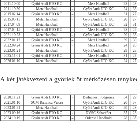
2011.10.09
Győri Audi ETO KC
–
Metz Handball
28
:
23
2011.10.30
Metz Handball
–
Győri Audi ETO KC
24
:
33
2015.02.14
Győri Audi ETO KC
–
Metz Handball
31
:
27
2015.03.15
Metz Handball
–
Győri Audi ETO KC
20
:
27
2017.04.09
Metz Handball
–
Győri Audi ETO KC
32
:
31
2017.04.15
Győri Audi ETO KC
–
Metz Handball
28
:
22
2021.10.23
Metz Handball
–
Győri Audi ETO KC
29
:
33
2022.01.15
Győri Audi ETO KC
–
Metz Handball
39
:
30
2022.09.24
Győri Audi ETO KC
–
Metz Handball
24
:
28
2023.01.21
Metz Handball
–
Győri Audi ETO KC
29
:
28
2025.11.01
Győri Audi ETO KC
–
Metz Handball
31
:
27
2026.01.10
Metz Handball
–
Győri Audi ETO KC
24
:
27
A két játékvezető a győriek öt mérkőzésén tényked
2020.11.21
Győri Audi ETO KC
–
Buducnost Podgorica
34
:
29
2021.01.10
SCM Ramnicu Valcea
–
Győri Audi ETO KC
20
:
37
2023.01.21
Metz Handball
–
Győri Audi ETO KC
29
:
28
2023.09.16
Győri Audi ETO KC
–
DVSC Schaeffler
35
:
23
2024.10.19
Győri Audi ETO KC
–
Odense Handbold
28
:
35