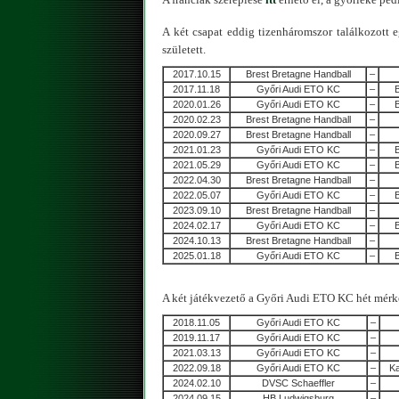
A két csapat eddig tizenháromszor találkozott 
született.
2017.10.15
Brest Bretagne Handball
–
2017.11.18
Győri Audi ETO KC
–
2020.01.26
Győri Audi ETO KC
–
2020.02.23
Brest Bretagne Handball
–
2020.09.27
Brest Bretagne Handball
–
2021.01.23
Győri Audi ETO KC
–
2021.05.29
Győri Audi ETO KC
–
2022.04.30
Brest Bretagne Handball
–
2022.05.07
Győri Audi ETO KC
–
2023.09.10
Brest Bretagne Handball
–
2024.02.17
Győri Audi ETO KC
–
2024.10.13
Brest Bretagne Handball
–
2025.01.18
Győri Audi ETO KC
–
A két játékvezető a Győri Audi ETO KC hét mérkő
2018.11.05
Győri Audi ETO KC
–
2019.11.17
Győri Audi ETO KC
–
2021.03.13
Győri Audi ETO KC
–
2022.09.18
Győri Audi ETO KC
–
Ka
2024.02.10
DVSC Schaeffler
–
2024.09.15
HB Ludwigsburg
–