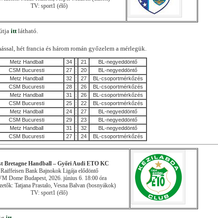
TV: sport1 (élő)
útja
itt
látható.
mással, hét francia és három román győzelem a mérlegük.
Metz Handball
34
:
21
BL-negyeddöntő
CSM Bucuresti
27
:
20
BL-negyeddöntő
Metz Handball
32
:
27
BL-csoportmérkőzés
CSM Bucuresti
28
:
26
BL-csoportmérkőzés
Metz Handball
31
:
26
BL-csoportmérkőzés
CSM Bucuresti
25
:
22
BL-csoportmérkőzés
Metz Handball
24
:
27
BL-negyeddöntő
CSM Bucuresti
29
:
23
BL-negyeddöntő
Metz Handball
31
:
32
BL-negyeddöntő
CSM Bucuresti
27
:
24
BL-csoportmérkőzés
st Bretagne Handball – Győri Audi ETO KC
Raiffeisen Bank Bajnokok Ligája elődöntő
 Dome Budapest, 2026. június 6. 18:00 óra
zetők: Tatjana Prastalo, Vesna Balvan (bosnyákok)
TV: sport1 (élő)
dig
itt
.