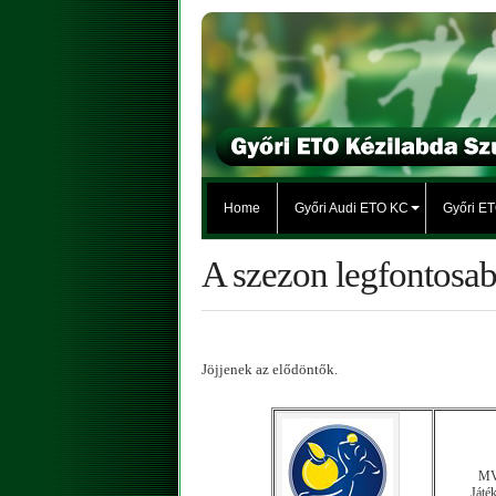
Home
Győri Audi ETO KC
Győri E
A szezon legfontosab
Jöjjenek az elődöntők.
MVM
Játé