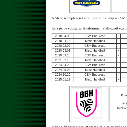
A Metz szerepléséről
itt
olvashattok, míg a CSM 
Ez a páros eddig tíz alkalommal találkozott egy
2018.04.06
CSM Bucuresti
–
2018.04.15
Metz Handball
–
2020.02.02
CSM Bucuresti
–
2020.03.01
Metz Handball
–
2020.09.13
CSM Bucuresti
–
2021.02.13
Metz Handball
–
2024.04.28
CSM Bucuresti
–
2024.05.04
Metz Handball
–
2024.10.20
CSM Bucuresti
–
2025.01.12
Metz Handball
–
Bre
MVM
Játékve
A franciák szereplése
itt
érhető el, a győrieké pe