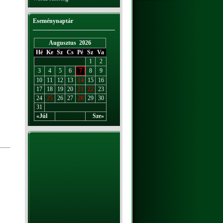
Eseménynaptár
Augusztus 2026
Hé
Ke
Sz
Cs
Pé
Sz
Va
1
2
3
4
5
6
7
8
9
10
11
12
13
14
15
16
17
18
19
20
21
22
23
24
25
26
27
28
29
30
31
«Júl
Sze»