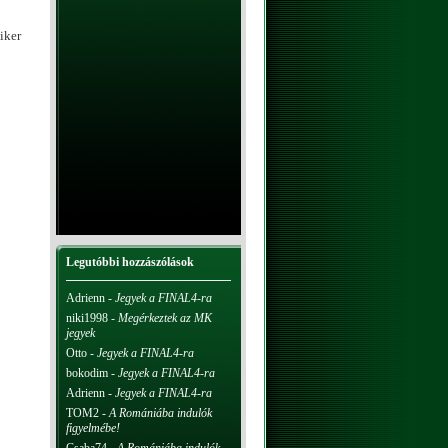
iker
Legutóbbi hozzászólások
Adrienn
-
Jegyek a FINAL4-ra
niki1998
-
Megérkeztek az MK
jegyek
Otto
-
Jegyek a FINAL4-ra
bokodim
-
Jegyek a FINAL4-ra
Adrienn
-
Jegyek a FINAL4-ra
TOM2
-
A Romániába indulók
figyelmébe!