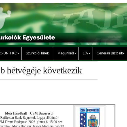
TO-UNI FKC
Szurkolói hírek
Magunkról
1%
Generali Biztosító
b hétvégéje következik
Metz Handball – CSM Bucuresti
Raiffeisen Bank Bajnokok Ligája elődöntő
 Dome Budapest, 2026. június 6. 15:00 óra
kvezetők: Mads Hansen, Jesper Madsen (dánok)