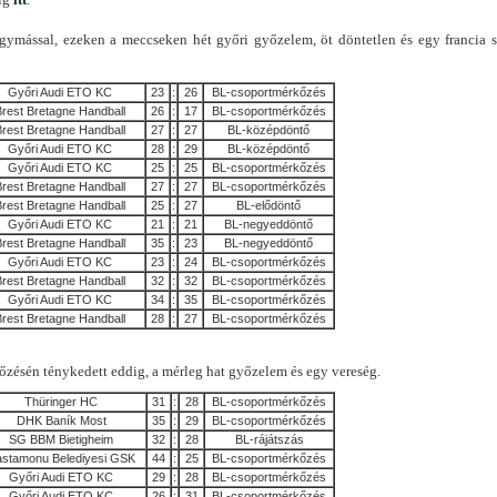
egymással, ezeken a meccseken hét győri győzelem, öt döntetlen és egy francia s
Győri Audi ETO KC
23
:
26
BL-csoportmérkőzés
Brest Bretagne Handball
26
:
17
BL-csoportmérkőzés
Brest Bretagne Handball
27
:
27
BL-középdöntő
Győri Audi ETO KC
28
:
29
BL-középdöntő
Győri Audi ETO KC
25
:
25
BL-csoportmérkőzés
Brest Bretagne Handball
27
:
27
BL-csoportmérkőzés
Brest Bretagne Handball
25
:
27
BL-elődöntő
Győri Audi ETO KC
21
:
21
BL-negyeddöntő
Brest Bretagne Handball
35
:
23
BL-negyeddöntő
Győri Audi ETO KC
23
:
24
BL-csoportmérkőzés
Brest Bretagne Handball
32
:
32
BL-csoportmérkőzés
Győri Audi ETO KC
34
:
35
BL-csoportmérkőzés
Brest Bretagne Handball
28
:
27
BL-csoportmérkőzés
zésén ténykedett eddig, a mérleg hat győzelem és egy vereség.
Thüringer HC
31
:
28
BL-csoportmérkőzés
DHK Baník Most
35
:
29
BL-csoportmérkőzés
SG BBM Bietigheim
32
:
28
BL-rájátszás
stamonu Belediyesi GSK
44
:
25
BL-csoportmérkőzés
Győri Audi ETO KC
29
:
28
BL-csoportmérkőzés
Győri Audi ETO KC
26
:
31
BL-csoportmérkőzés