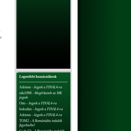
ic
Legutóbbi hozzászólások
Adrienn
-
Jegyek a FINAL4-ra
niki1998
-
Megérkeztek az MK
jegyek
Otto
-
Jegyek a FINAL4-ra
bokodim
-
Jegyek a FINAL4-ra
Adrienn
-
Jegyek a FINAL4-ra
TOM2
-
A Romániába indulók
figyelmébe!