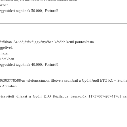
rákban.
 egyesületi tagoknak 50.000,- Forint/fő.
 órákban. Az időjárás függvényében később kerül pontosításra.
ggelivel.
 haza.
li órákban.
 egyesületi tagoknak 40.000,- Forint/fő.
 +36303778588-as telefonszámon, illetve a szombati a Győri Audi ETO KC – Storh
az Arénában.
a részvételi díjakat a Győri ETO Kézilabda Szurkolók 11737007-20741761 s