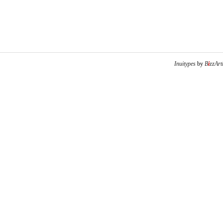
Inuitypes
by
B
i
zzArt