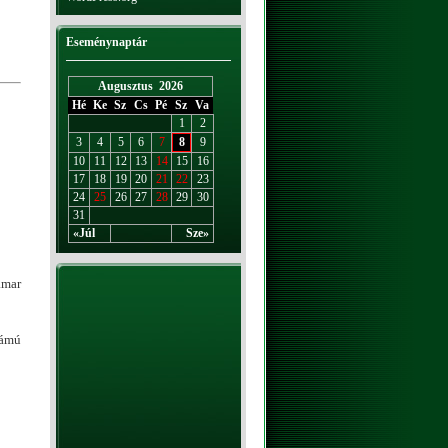
Eseménynaptár
Augusztus 2026
Hé
Ke
Sz
Cs
Pé
Sz
Va
1
2
3
4
5
6
7
8
9
10
11
12
13
14
15
16
17
18
19
20
21
22
23
24
25
26
27
28
29
30
31
«Júl
Sze»
amar
zámú