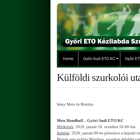
Home
Győri Audi ETO KC
Győri E
Külföldi szurkolói ut
Irány Metz és Bistrita.
Metz Handball – Győri Audi ETO KC
Mérkőzés
: 2026. január 10. szombat 16:00 óra
Indulás
: 2026. január 09-én pénteken a hajnali ó
Péntek este szállás Metzben, szombat délelőtt vá