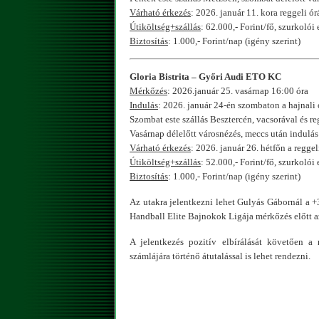
Várható érkezés
: 2026. január 11. kora reggeli ó
Útiköltség+szállás
: 62.000,- Forint/fő, szurkolói
Biztosítás
: 1.000,- Forint/nap (igény szerint)
Gloria Bistrita – Győri Audi ETO KC
Mérkőzés
: 2026.január 25. vasárnap 16:00 óra
Indulás
: 2026. január 24-én szombaton a hajnali
Szombat este szállás Besztercén, vacsorával és re
Vasárnap délelőtt városnézés, meccs után indulás
Várható érkezés
: 2026. január 26. hétfőn a regge
Útiköltség+szállás
: 52.000,- Forint/fő, szurkolói
Biztosítás
: 1.000,- Forint/nap (igény szerint)
Az utakra jelentkezni lehet Gulyás Gábornál a
Handball Elite Bajnokok Ligája mérkőzés előtt 
A jelentkezés pozitív elbírálását követően 
számlájára történő átutalással is lehet rendezni.