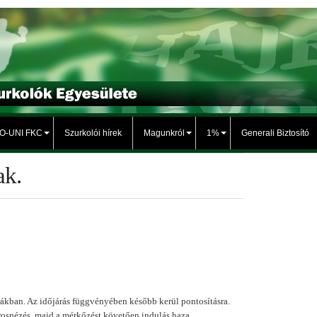
TO-UNI FKC
Szurkolói hírek
Magunkról
1%
Generali Biztosító
ak.
rákban. Az időjárás függvényében később kerül pontosításra.
rosnézés, majd a mérkőzést követően indulás haza.