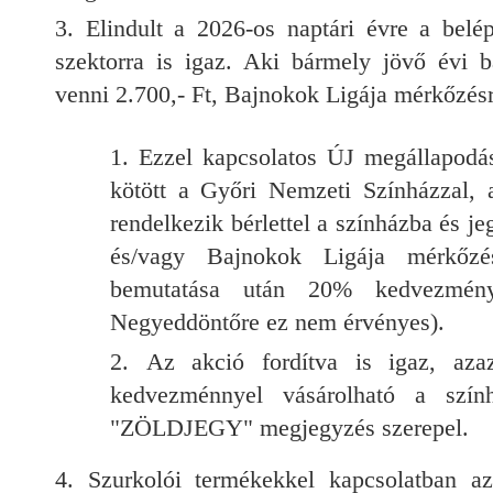
Elindult a 2026-os naptári évre a belé
szektorra is igaz. Aki bármely jövő évi b
venni 2.700,- Ft, Bajnokok Ligája mérkőzésre
Ezzel kapcsolatos ÚJ megállapod
kötött a Győri Nemzeti Színházzal, a
rendelkezik bérlettel a színházba és je
és/vagy Bajnokok Ligája mérkőzé
bemutatása után 20% kedvezmén
Negyeddöntőre ez nem érvényes).
Az akció fordítva is igaz, a
kedvezménnyel vásárolható a szín
"ZÖLDJEGY" megjegyzés szerepel.
Szurkolói termékekkel kapcsolatban 