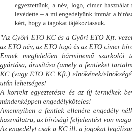
egyeztettünk, a név, logo, címer használat
levédette – a mi engedélyünk immár a bírós
kért, hogy a tagokat tájékoztassuk.
"Az Győri ETO KC és a Győri ETO Kft. vezető
az ETO név, az ETO logó és az ETO címer bír
Ennek megfelelően bárminemű szurkolói t
gyártása, árusítása (amely a fentieket tarta
KC (vagy ETO KC Kft.) elnökének/elnökség
után lehetséges!
A korrekt egyeztetésre és az új termékek be
mindenképpen engedélyköteles!
Amennyiben a fentiek ellenére engedély nélk
használatra, az bírósági feljelentést von maga
Az engedélyt csak a KC ill. a jogokat legálisa