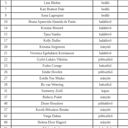
5
Linn Blohm
beálló
7
Kari Brattset Dale
beálló
9
Anna Lagerquist
beálló
10
Bruna Aparecida Almeida de Paula
balátlövő
14
Kristine Breistöl
balátlövő
15
Tjasa Stanko
balátlövő
17
Kelly Dulfer
balátlövő
20
Kristina Jörgensen
irányító
21
Veronica Egebakken Kristiansen
balátlövő
22
Győri-Lukács Viktória
jobbszélső
23
Fodor Csenge
balszélső
26
Emilie Hovden
jobbszélső
27
Estelle Nze Minko
irányító
28
Bo van Wetering
balszélső
31
Szemerey Zsófi
kapus
37
Rédecsi Polett
irányító
48
Dione Housheer
jobbátlövő
57
Keceli-Mészáros Renáta
irányító
62
Varga Dalma
jobbszélső
68
Helena Elver Hagesö
irányító