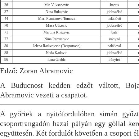
36
Mia Vuksanovic
kapus
37
Nina Bulatovic
jobbszélső
44
Mari Plamenova Tomova
balátlövő
70
Masa Ulicevic
jobbszélső
71
Martina Knezevic
balá
77
Nina Ramusovic
irányító
80
Jelena Radivojevic (Despotovic)
balátlövő
88
Nada Kadovic
jobbszélső
96
Itana Grabic
irányíró
Edző: Zoran Abramovic
A Buducnost kedden edzőt váltott, Boj
Abramovic vezeti a csapatot.
A győriek a nyitófordulóban simán győ
csoportrangadón hazai pályán egy góllal ker
együttesén. Két fordulót követően a csoport él