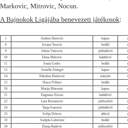
Markovic, Mitrovic, Nocun.
A Bajnokok Ligájába benevezett játékosok
:
1
Andrea Skerovic
kapus
6
Jovana Tesovic
beálló
9
Jelena Vukcevic
jobbátlövő
10
Elena Mitrovic
balátlövő
11
Ivana Godec
beálló
12
Armelle Attingré
kapus
14
Nikolina Markovic
irányító
15
Hawa N'diaye
beálló
16
Marija Marsenic
kapus
21
Dagmara Nocun
balátlövő
22
Lara Burzanovic
jobbszélső
24
Tanja Ivanovic
jobbátlövő
25
Sofija Delevic
átlövő
33
Andjela Guberinic
beálló
34
Dunja Radevic
jobbszélső