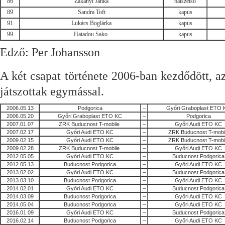
86
Zákányi Janka
balszélső
89
Sandra Toft
kapus
91
Lukács Boglárka
kapus
99
Hatadou Sako
kapus
Edző: Per Johansson
A két csapat története 2006-ban kezdődött, 
játszottak egymással.
2006.05.13
Podgorica
–
Győri Graboplast ETO 
2006.05.20
Győri Graboplast ETO KC
–
Podgorica
2007.01.07
ZRK Buducnost T-mobile
–
Győri Audi ETO KC
2007.02.17
Győri Audi ETO KC
–
ZRK Buducnost T-mobi
2009.02.15
Győri Audi ETO KC
–
ZRK Buducnost T-mobi
2009.02.28
ZRK Buducnost T-mobile
–
Győri Audi ETO KC
2012.05.05
Győri Audi ETO KC
–
Buducnost Podgorica
2012.05.13
Buducnost Podgorica
–
Győri Audi ETO KC
2013.02.02
Győri Audi ETO KC
–
Buducnost Podgorica
2013.03.10
Buducnost Podgorica
–
Győri Audi ETO KC
2014.02.01
Győri Audi ETO KC
–
Buducnost Podgorica
2014.03.09
Buducnost Podgorica
–
Győri Audi ETO KC
2014.05.04
Buducnost Podgorica
–
Győri Audi ETO KC
2016.01.09
Győri Audi ETO KC
–
Buducnost Podgorica
2016.02.14
Buducnost Podgorica
–
Győri Audi ETO KC