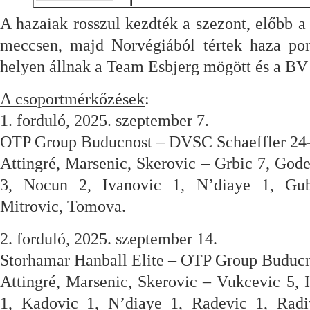
A hazaiak rosszul kezdték a szezont, előbb a
meccsen, majd Norvégiából tértek haza pont
helyen állnak a Team Esbjerg mögött és a BV
A csoportmérkőzések
:
1. forduló, 2025. szeptember 7.
OTP Group Buducnost – DVSC Schaeffler 24-
Attingré, Marsenic, Skerovic – Grbic 7, God
3, Nocun 2, Ivanovic 1, N’diaye 1, Gube
Mitrovic, Tomova.
2. forduló, 2025. szeptember 14.
Storhamar Hanball Elite – OTP Group Buducn
Attingré, Marsenic, Skerovic – Vukcevic 5,
1, Kadovic 1, N’diaye 1, Radevic 1, Radiv