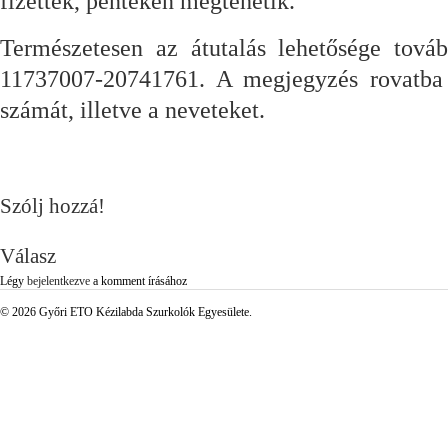
fizettek, pénteken megtehetik.
Természetesen az átutalás lehetősége tová
11737007-20741761. A megjegyzés rovatba t
számát, illetve a neveteket.
Szólj hozzá!
Válasz
Légy
bejelentkezve
a komment írásához
© 2026 Győri ETO Kézilabda Szurkolók Egyesülete.