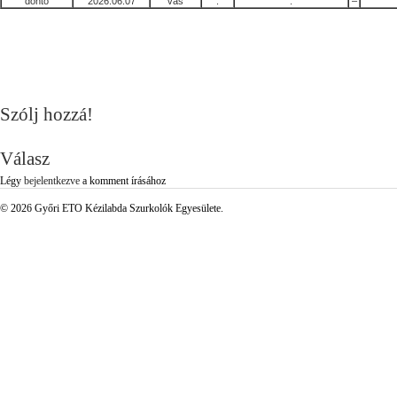
döntő
2026.06.07
vas
.
.
–
Szólj hozzá!
Válasz
Légy
bejelentkezve
a komment írásához
© 2026 Győri ETO Kézilabda Szurkolók Egyesülete.