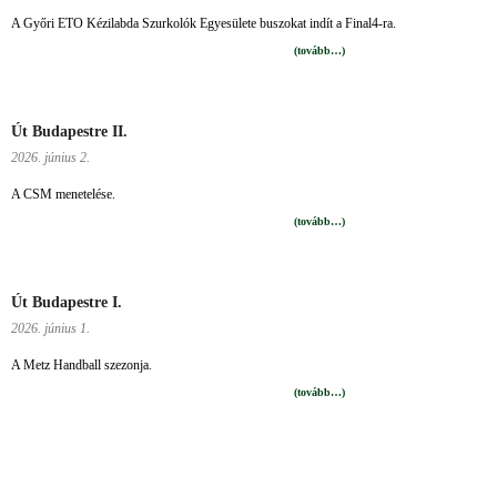
A Győri ETO Kézilabda Szurkolók Egyesülete buszokat indít a Final4-ra.
(tovább…)
Út Budapestre II.
2026. június 2.
A CSM menetelése.
(tovább…)
Út Budapestre I.
2026. június 1.
A Metz Handball szezonja.
(tovább…)