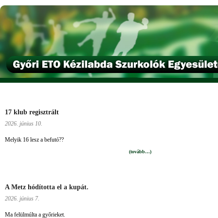
17 klub regisztrált
2026. június 10.
Melyik 16 lesz a befutó??
(tovább…)
A Metz hódította el a kupát.
2026. június 7.
Ma felülmúlta a győrieket.