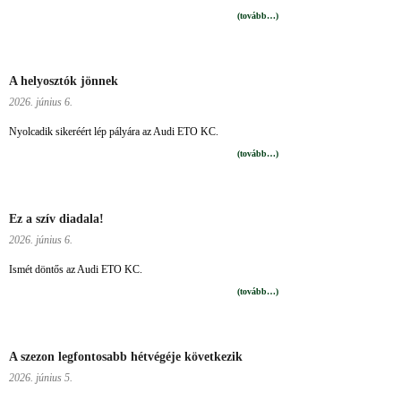
(tovább…)
A helyosztók jönnek
2026. június 6.
Nyolcadik sikeréért lép pályára az Audi ETO KC.
(tovább…)
Ez a szív diadala!
2026. június 6.
Ismét döntős az Audi ETO KC.
(tovább…)
A szezon legfontosabb hétvégéje következik
2026. június 5.